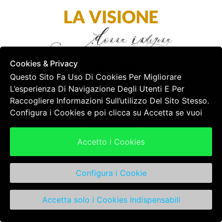
LA VISIONE
Cookies & Privacy
Questo Sito Fa Uso Di Cookies Per Migliorare
L’esperienza Di Navigazione Degli Utenti E Per
Raccogliere Informazioni Sull’utilizzo Del Sito Stesso.
Configura i Cookies e poi clicca su Accetta se vuoi
continuare la navigazione in questo sito. Per maggiori
informazioni clicca qui:
Più Informazioni
Accetto i Cookies
Donna Indigena
si sviluppa come un insieme di servizi
mirati a sostenere e accompagnare
la donna e la
Configura i Cookie
coppia
nell’arco della sua vita.
Ti sostengo nel
riportare armonia
in tutti quei casi in
Accetta solo i Cookies Indispensabili
cui il corpo manifesta disagio anche nelle fasi più
fisiologiche della vita, come il
menarca
e la